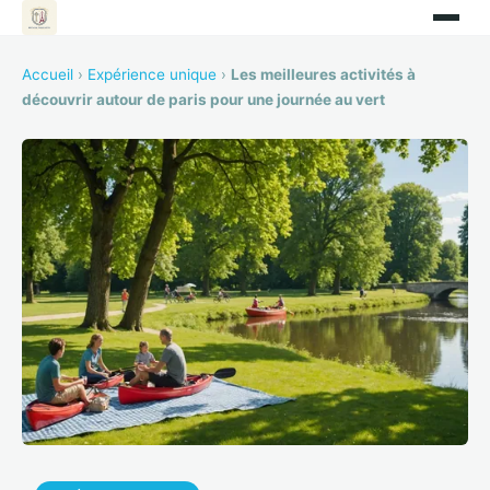
Accueil
›
Expérience unique
›
Les meilleures activités à
découvrir autour de paris pour une journée au vert